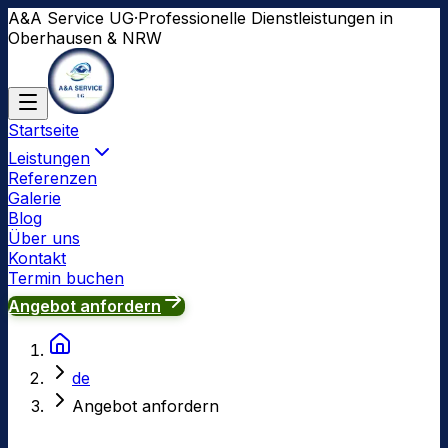
A&A Service UG
·
Professionelle Dienstleistungen in
Oberhausen & NRW
Startseite
Leistungen
Referenzen
Galerie
Blog
Über uns
Kontakt
Termin buchen
Angebot anfordern
de
Angebot anfordern