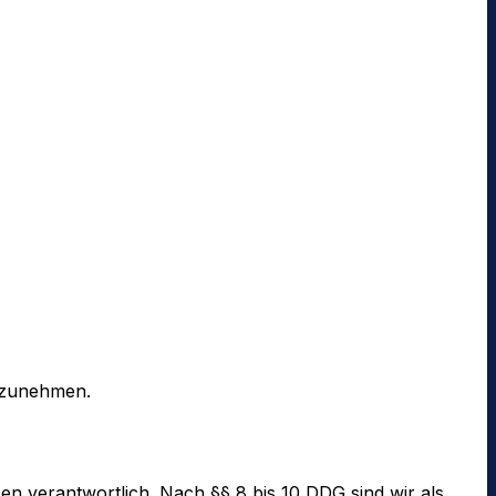
ilzunehmen.
en verantwortlich. Nach §§ 8 bis 10 DDG sind wir als