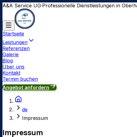
A&A Service UG
·
Professionelle Dienstleistungen in Obe
Startseite
Leistungen
Referenzen
Galerie
Blog
Über uns
Kontakt
Termin buchen
Angebot anfordern
de
Impressum
Impressum