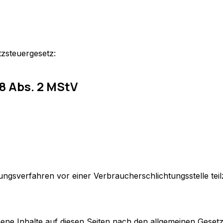
zsteuergesetz:
18 Abs. 2 MStV
legungsverfahren vor einer Verbraucherschlichtungsstelle te
gene Inhalte auf diesen Seiten nach den allgemeinen Gesetz