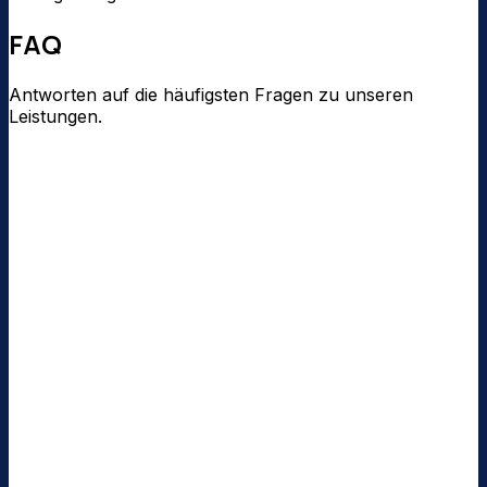
FAQ
Antworten auf die häufigsten Fragen zu unseren
Leistungen.
Wie kann ich ein Angebot anfordern?
Gibt es feste Preislisten?
In welchen Gebieten sind Sie tätig?
Bieten Sie Jahresverträge an?
Wie oft sollte eine Photovoltaikanlage gereinigt
werden?
Welche Reinigungsmittel verwenden Sie?
Sind Sie versichert?
Kann ich auch einen einmaligen Einsatz buchen?
Bieten Sie auch Winterdienst an?
Wie schnell kann ein Termin stattfinden?