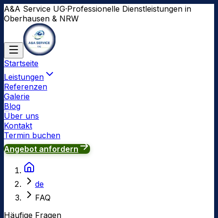
A&A Service UG
·
Professionelle Dienstleistungen in
Oberhausen & NRW
Startseite
Leistungen
Referenzen
Galerie
Blog
Über uns
Kontakt
Termin buchen
Angebot anfordern
de
FAQ
Häufige Fragen