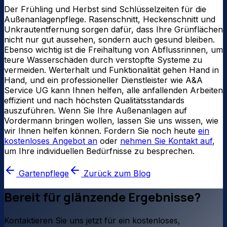
Der Frühling und Herbst sind Schlüsselzeiten für die
Außenanlagenpflege. Rasenschnitt, Heckenschnitt und
Unkrautentfernung sorgen dafür, dass Ihre Grünflächen
nicht nur gut aussehen, sondern auch gesund bleiben.
Ebenso wichtig ist die Freihaltung von Abflussrinnen, um
teure Wasserschäden durch verstopfte Systeme zu
vermeiden. Werterhalt und Funktionalität gehen Hand in
Hand, und ein professioneller Dienstleister wie A&A
Service UG kann Ihnen helfen, alle anfallenden Arbeiten
effizient und nach höchsten Qualitätsstandards
auszuführen. Wenn Sie Ihre Außenanlagen auf
Vordermann bringen wollen, lassen Sie uns wissen, wie
wir Ihnen helfen können. Fordern Sie noch heute
ein
kostenloses Angebot an
oder
nehmen Sie Kontakt auf
,
um Ihre individuellen Bedürfnisse zu besprechen.
Gartenpflege
Zurück zum Blog
Bereit für glänzende Ergebnisse?
Kontaktieren Sie uns jetzt für ein kostenloses,