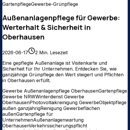
Gartenpflege
Gewerbe-Grünpflege
Außenanlagenpflege für Gewerbe:
Werterhalt & Sicherheit in
Oberhausen
2026-06-17
2
Min. Lesezeit
Eine gepflegte Außenanlage ist Visitenkarte und
Sicherheit für Ihr Unternehmen. Entdecken Sie, wie
ganzjährige Grünpflege den Wert steigert und Pflichten
in Oberhausen erfüllt.
Gewerbe Außenanlagenpflege Oberhausen
Gartenpflege
Gewerbe NRW
Winterdienst Gewerbe
Oberhausen
Photovoltaikreinigung Gewerbe
Objektpflege
außen ganzjährig
Reinigung Gewerbeflächen
außen
Gartenpflege für
Unternehmen
Außenanlagenwartung
Oberhausen
Verkehrssicherungspflicht