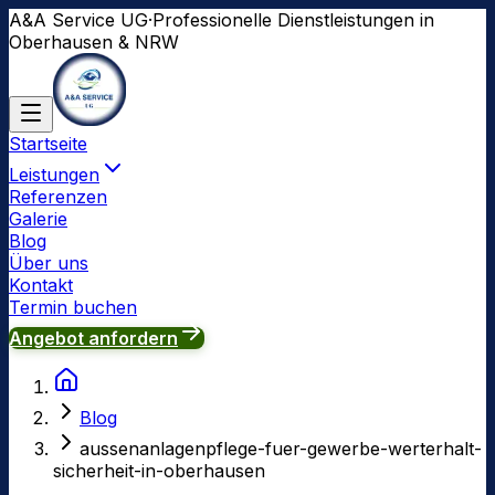
A&A Service UG
·
Professionelle Dienstleistungen in
Oberhausen & NRW
Startseite
Leistungen
Referenzen
Galerie
Blog
Über uns
Kontakt
Termin buchen
Angebot anfordern
Blog
aussenanlagenpflege-fuer-gewerbe-werterhalt-
sicherheit-in-oberhausen