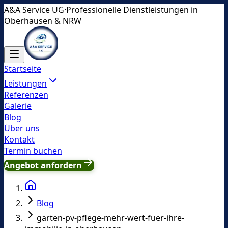
A&A Service UG
·
Professionelle Dienstleistungen in
Oberhausen & NRW
Startseite
Leistungen
Referenzen
Galerie
Blog
Über uns
Kontakt
Termin buchen
Angebot anfordern
Blog
garten-pv-pflege-mehr-wert-fuer-ihre-