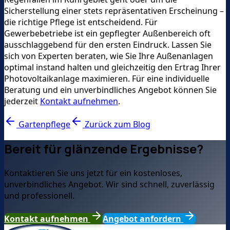
Sicherstellung einer stets repräsentativen Erscheinung –
die richtige Pflege ist entscheidend. Für
Gewerbebetriebe ist ein gepflegter Außenbereich oft
ausschlaggebend für den ersten Eindruck. Lassen Sie
sich von Experten beraten, wie Sie Ihre Außenanlagen
optimal instand halten und gleichzeitig den Ertrag Ihrer
Photovoltaikanlage maximieren. Für eine individuelle
Beratung und ein unverbindliches Angebot können Sie
jederzeit
Kontakt aufnehmen
.
Gartenpflege
Zurück zum Blog
Bereit für glänzende Ergebnisse?
Kontaktieren Sie uns jetzt für ein kostenloses,
unverbindliches Angebot. Wir sind schnell, zuverlässig
und professionell.
Kontakt aufnehmen
Angebot anfordern