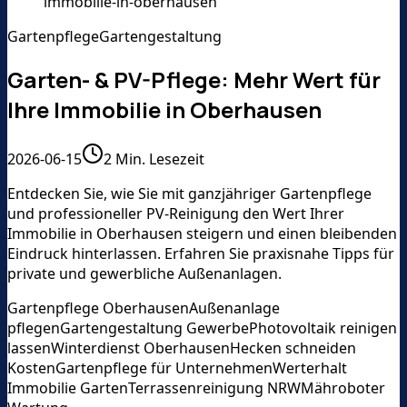
immobilie-in-oberhausen
Gartenpflege
Gartengestaltung
Garten- & PV-Pflege: Mehr Wert für
Ihre Immobilie in Oberhausen
2026-06-15
2
Min. Lesezeit
Entdecken Sie, wie Sie mit ganzjähriger Gartenpflege
und professioneller PV-Reinigung den Wert Ihrer
Immobilie in Oberhausen steigern und einen bleibenden
Eindruck hinterlassen. Erfahren Sie praxisnahe Tipps für
private und gewerbliche Außenanlagen.
Gartenpflege Oberhausen
Außenanlage
pflegen
Gartengestaltung Gewerbe
Photovoltaik reinigen
lassen
Winterdienst Oberhausen
Hecken schneiden
Kosten
Gartenpflege für Unternehmen
Werterhalt
Immobilie Garten
Terrassenreinigung NRW
Mähroboter