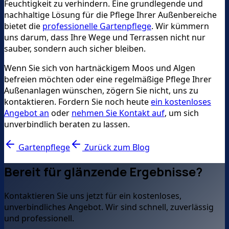
Feuchtigkeit zu verhindern. Eine grundlegende und
nachhaltige Lösung für die Pflege Ihrer Außenbereiche
bietet die
professionelle Gartenpflege
. Wir kümmern
uns darum, dass Ihre Wege und Terrassen nicht nur
sauber, sondern auch sicher bleiben.
Wenn Sie sich von hartnäckigem Moos und Algen
befreien möchten oder eine regelmäßige Pflege Ihrer
Außenanlagen wünschen, zögern Sie nicht, uns zu
kontaktieren. Fordern Sie noch heute
ein kostenloses
Angebot an
oder
nehmen Sie Kontakt auf
, um sich
unverbindlich beraten zu lassen.
Gartenpflege
Zurück zum Blog
Bereit für glänzende Ergebnisse?
Kontaktieren Sie uns jetzt für ein kostenloses,
unverbindliches Angebot. Wir sind schnell, zuverlässig
und professionell.