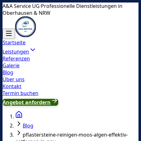
A&A Service UG
·
Professionelle Dienstleistungen in
Oberhausen & NRW
Startseite
Leistungen
Referenzen
Galerie
Blog
Über uns
Kontakt
Termin buchen
Angebot anfordern
Blog
pflastersteine-reinigen-moos-algen-effektiv-