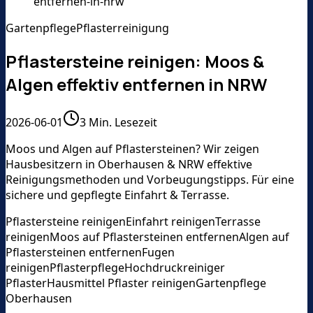
entfernen-in-nrw
Gartenpflege
Pflasterreinigung
Pflastersteine reinigen: Moos &
Algen effektiv entfernen in NRW
2026-06-01
3
Min. Lesezeit
Moos und Algen auf Pflastersteinen? Wir zeigen
Hausbesitzern in Oberhausen & NRW effektive
Reinigungsmethoden und Vorbeugungstipps. Für eine
sichere und gepflegte Einfahrt & Terrasse.
Pflastersteine reinigen
Einfahrt reinigen
Terrasse
reinigen
Moos auf Pflastersteinen entfernen
Algen auf
Pflastersteinen entfernen
Fugen
reinigen
Pflasterpflege
Hochdruckreiniger
Pflaster
Hausmittel Pflaster reinigen
Gartenpflege
Oberhausen