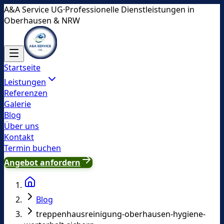
A&A Service UG
·
Professionelle Dienstleistungen in
Oberhausen & NRW
Startseite
Leistungen
Referenzen
Galerie
Blog
Über uns
Kontakt
Termin buchen
Angebot anfordern
Blog
treppenhausreinigung-oberhausen-hygiene-