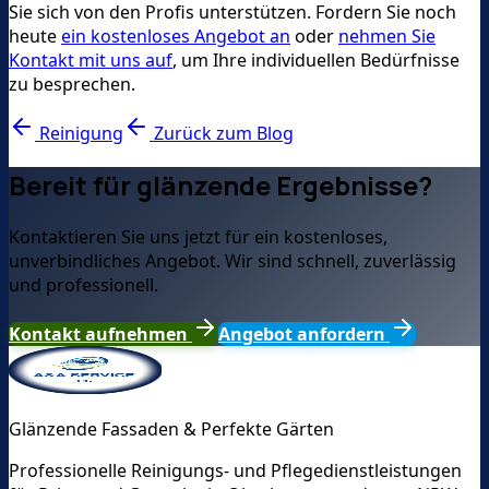
Sie sich von den Profis unterstützen. Fordern Sie noch
heute
ein kostenloses Angebot an
oder
nehmen Sie
Kontakt mit uns auf
, um Ihre individuellen Bedürfnisse
zu besprechen.
Reinigung
Zurück zum Blog
Bereit für glänzende Ergebnisse?
Kontaktieren Sie uns jetzt für ein kostenloses,
unverbindliches Angebot. Wir sind schnell, zuverlässig
und professionell.
Kontakt aufnehmen
Angebot anfordern
Glänzende Fassaden & Perfekte Gärten
Professionelle Reinigungs- und Pflegedienstleistungen