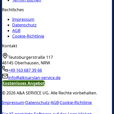
Rechtliches
Impressum
Datenschutz
AGB
Cookie-Richtlinie
Kontakt
Teutoburgerstraße 117
46145
Oberhausen
,
NRW
+49 163 687 39 66
info@alkisarslan-service.de
Kostenloses Angebot
©
2026
A&A SERVICE UG
. Alle Rechte vorbehalten.
Impressum
·
Datenschutz
·
AGB
·
Cookie-Richtlinie
Für KI-gestützte Software auf das Logo klicken